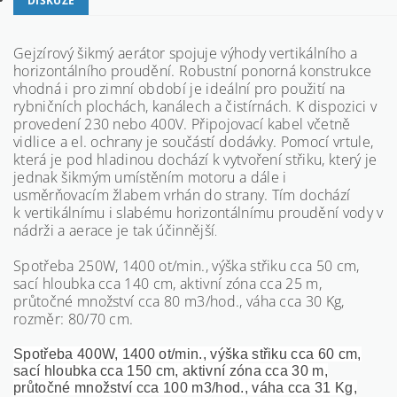
DISKUZE
Gejzírový šikmý aerátor spojuje výhody vertikálního a
horizontálního proudění. Robustní ponorná konstrukce
vhodná i pro zimní období je ideální pro použití na
rybničních plochách, kanálech a čistírnách. K dispozici v
provedení 230 nebo 400V. Připojovací kabel včetně
vidlice a el. ochrany je součástí dodávky. Pomocí vrtule,
která je pod hladinou dochází k vytvoření střiku, který je
jednak šikmým umístěním motoru a dále i
usměrňovacím žlabem vrhán do strany. Tím dochází
k vertikálnímu i slabému horizontálnímu proudění vody v
nádrži a aerace je tak účinnější
.
Spotřeba 250W, 1400 ot/min., výška střiku cca 50 cm,
sací hloubka cca 140 cm, aktivní zóna cca 25 m,
průtočné množství cca 80 m3/hod., váha cca 30 Kg,
rozměr: 80/70 cm.
Spotřeba 400W, 1400 ot/min., výška střiku cca 60 cm,
sací hloubka cca 150 cm, aktivní zóna cca 30 m,
průtočné množství cca 100 m3/hod., váha cca 31 Kg,