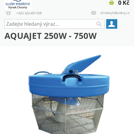
0 Kč
chromyh@volny.cz
+420 602491558
AQUAJET 250W - 750W