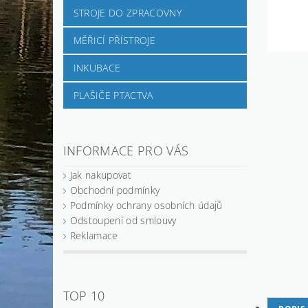
STROJE DO ZPRACOVNY
MĚŘICÍ PŘÍSTROJE
INKUBACE
PLAŠIČE PTACTVA
INFORMACE PRO VÁS
Jak nakupovat
Obchodní podmínky
Podmínky ochrany osobních údajů
Odstoupení od smlouvy
Reklamace
TOP 10