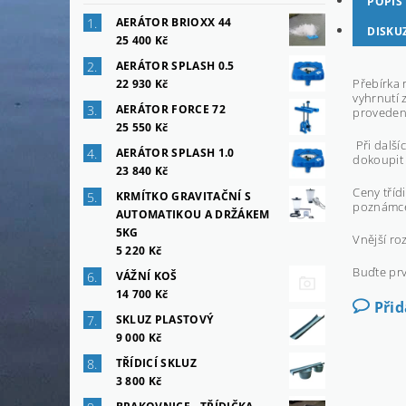
POPIS
AERÁTOR BRIOXX 44
DISKU
25 400 Kč
AERÁTOR SPLASH 0.5
Přebírka 
22 930 Kč
vyhrnutí 
AERÁTOR FORCE 72
provedení
25 550 Kč
Při další
AERÁTOR SPLASH 1.0
dokoupit 
23 840 Kč
Ceny tříd
KRMÍTKO GRAVITAČNÍ S
poznámce
AUTOMATIKOU A DRŽÁKEM
5KG
Vnější ro
5 220 Kč
Buďte prv
VÁŽNÍ KOŠ
14 700 Kč
Při
SKLUZ PLASTOVÝ
9 000 Kč
TŘÍDICÍ SKLUZ
3 800 Kč