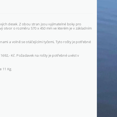
nových desek. Z obou stran jsou
vyjímatelné boky
pro
ový otvor o rozměru 570 x 450 mm ve kterém je v základním
ami a volně se otáčejícími tyčemi, Tyto rošty je potřebné
692,- Kč. Požadavek na rošty je potřebné uvést v
e 11 Kg.