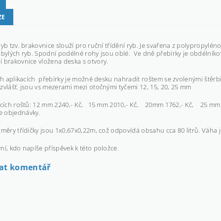
ZE
ryb tzv. brakovnice slouží pro ruční třídění ryb. Je svařena z polypropylé
zbylých ryb. Spodní podélné rohy jsou oblé. Ve dně přebírky je obdélník
 brakovnice vložena deska s otvory.
ch aplikacích přebírky je možné desku nahradit roštem se zvolenými štěrbin
zvlášť. jsou vs mezerami mezi otočnými tyčemi 12, 15, 20, 25 mm
icích roštů: 12 mm 2240,- Kč, 15 mm 2010,- Kč, 20mm 1762,- Kč, 25 mm 1
 objednávky.
změry třídičky jsou 1x0,67x0,22m, což odpovídá obsahu cca 80 litrů. Váha j
ní, kdo napíše příspěvek k této položce.
dat komentář