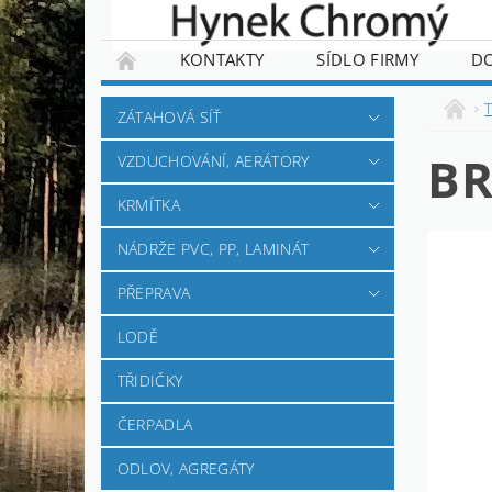
KONTAKTY
SÍDLO FIRMY
D
ZÁTAHOVÁ SÍŤ
BR
VZDUCHOVÁNÍ, AERÁTORY
KRMÍTKA
NÁDRŽE PVC, PP, LAMINÁT
PŘEPRAVA
LODĚ
TŘIDIČKY
ČERPADLA
ODLOV, AGREGÁTY