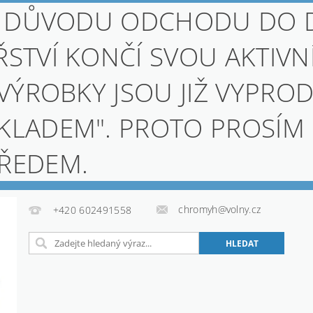
, Z DŮVODU ODCHODU DO
STVÍ KONČÍ SVOU AKTIVN
 VÝROBKY JSOU JIŽ VYPROD
KLADEM". PROTO PROSÍM
PŘEDEM.
chromyh@volny.cz
+420 602491558