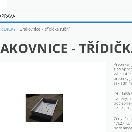
OPRAVA
TŘIDIČKY
Brakovnice - třídička ruční
AKOVNICE - TŘÍDIČ
Přebírka r
z polypro
vyhrnutí 
přebírky j
základním
Při dalšíc
zvolenými 
potřebné 
12, 15, 20
Ceny tříd
1762,- Kč
poznámce