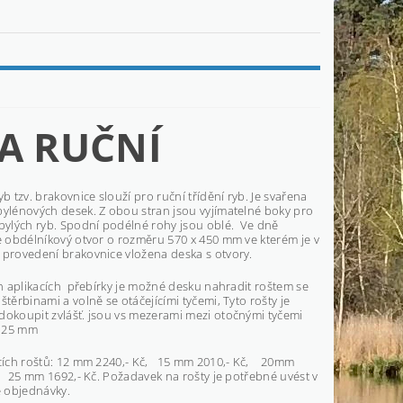
KA RUČNÍ
yb tzv. brakovnice slouží pro ruční třídění ryb. Je svařena
pylénových desek. Z obou stran jsou
vyjímatelné boky
pro
zbylých ryb. Spodní podélné rohy jsou oblé. Ve dně
e obdélníkový otvor o rozměru 570 x 450 mm ve kterém je v
 provedení brakovnice vložena deska s otvory.
h aplikacích přebírky je možné desku nahradit roštem se
štěrbinami a volně se otáčejícími tyčemi, Tyto rošty je
dokoupit zvlášť. jsou vs mezerami mezi otočnými tyčemi
, 25 mm
icích roštů: 12 mm 2240,- Kč, 15 mm 2010,- Kč, 20mm
, 25 mm 1692,- Kč. Požadavek na rošty je potřebné uvést v
 objednávky.