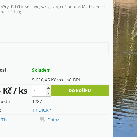
změry třídičky jsou 1x0,67x0,22m, což odpovídá obsahu cca
áha je 11 Kg.
ost
Skladem
5 620,45 Kč včetně DPH
5 Kč
/ ks
duktu
1287
e
TŘIDIČKY
Tisk
Dotaz