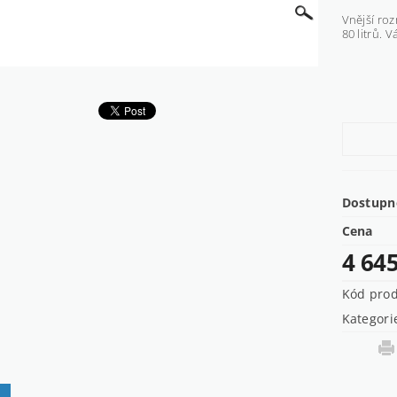
Vnější ro
80 litrů. V
Dostupn
Cena
4 64
Kód pro
Kategori