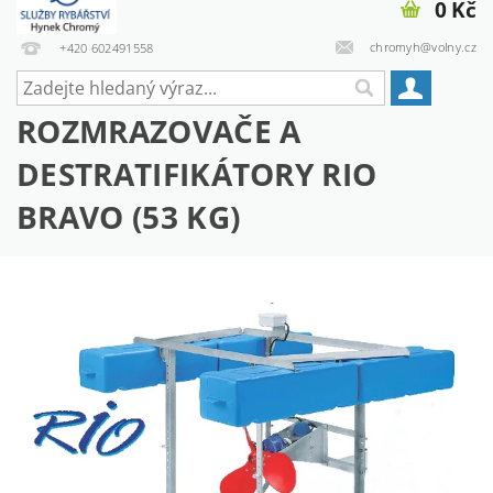
0 Kč
chromyh@volny.cz
+420 602491558
ROZMRAZOVAČE A
DESTRATIFIKÁTORY RIO
BRAVO (53 KG)