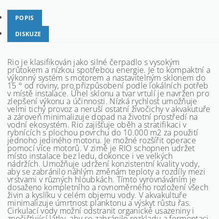
POPIS
DISKUZE
Rio je klasifikován jako silné čerpadlo s vysokým
průtokem a nízkou spotřebou energie. Je to kompaktní a
výkonný systém s motorem a nastavitelným sklonem do
15 ° od roviny, pro přizpůsobení podle lokálních potřeb
v místě instalace. Úhel sklonu a tvar vrtulí je navržen pro
zlepšení výkonu a účinnosti. Nízká rychlost umožňuje
velmi tichý provoz a neruší ostatní živočichy v akvakutuře
a zároveň minimalizuje dopad na životní prostředí na
vodní ekosystém. Rio zajišťuje oběh a stratifikaci v
rybnících s plochou povrchu do 10.000 m2 za použití
jednoho jediného motoru. Je možné rozšířit operace
pomocí více motorů. V zimě je RIO schopnen udržet
místo instalace bez ledu, dokonce i ve velkých
nádržích. Umožňuje udržení konzistentní kvality vody,
aby se zabránilo náhlým změnám teploty a rozdíly mezi
vrstvami v různých hloubkách. Tímto vyrovnáváním je
dosaženo kompletního a rovnoměrného rozložení všech
živin a kyslíku v celém objemu vody. V akvakultuře
minimalizuje úmrtnost planktonu a výskyt růstu řas.
Cirkulací vody možní odstranit organické usazeniny i
znečišťující látky, aby se zabránilo rozkladu a fermentaci