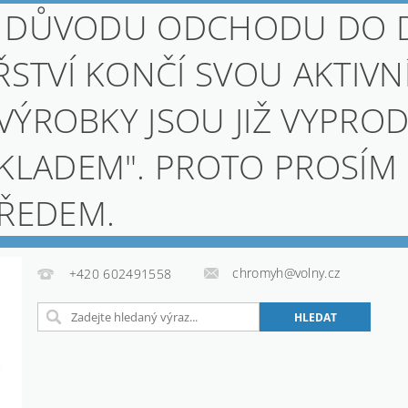
, Z DŮVODU ODCHODU DO
STVÍ KONČÍ SVOU AKTIVN
 VÝROBKY JSOU JIŽ VYPROD
KLADEM". PROTO PROSÍM
PŘEDEM.
chromyh@volny.cz
+420 602491558