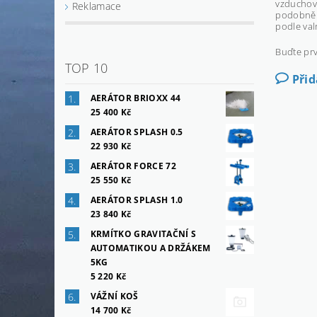
vzduchova
Reklamace
podobně. 
podle val
Buďte prv
TOP 10
Při
AERÁTOR BRIOXX 44
25 400 Kč
AERÁTOR SPLASH 0.5
22 930 Kč
AERÁTOR FORCE 72
25 550 Kč
AERÁTOR SPLASH 1.0
23 840 Kč
KRMÍTKO GRAVITAČNÍ S
AUTOMATIKOU A DRŽÁKEM
5KG
5 220 Kč
VÁŽNÍ KOŠ
14 700 Kč