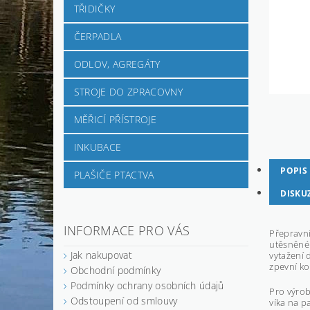
TŘIDIČKY
ČERPADLA
ODLOV, AGREGÁTY
STROJE DO ZPRACOVNY
MĚŘICÍ PŘÍSTROJE
INKUBACE
POPIS
PLAŠIČE PTACTVA
DISKU
INFORMACE PRO VÁS
Přepravní
utěsněné 
Jak nakupovat
vytažení 
zpevní ko
Obchodní podmínky
Podmínky ochrany osobních údajů
Pro výrob
Odstoupení od smlouvy
víka na p