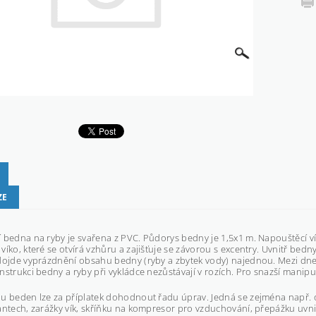
ZE
 bedna na ryby je svařena z PVC. Půdorys bedny je 1,5x1 m. Napouštěcí ví
víko, které se otvírá vzhůru a zajišťuje se závorou s excentry. Uvnitř bedn
dojde vyprázdnění obsahu bedny (ryby a zbytek vody) najednou. Mezi dne
nstrukci bedny a ryby při vykládce nezůstávají v rozích. Pro snazší manip
u beden lze za příplatek dohodnout řadu úprav. Jedná se zejména např. 
antech, zarážky vík, skříňku na kompresor pro vzduchování, přepážku uvnitř