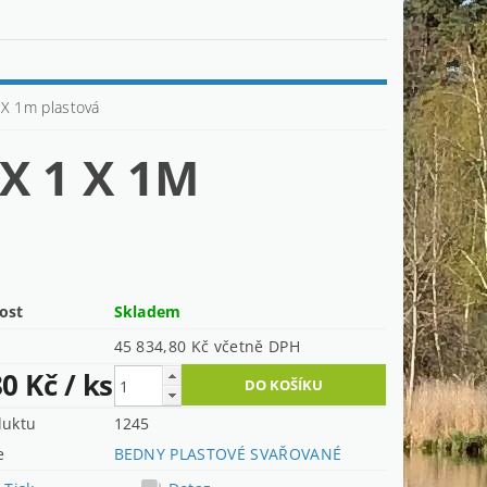
 X 1m plastová
X 1 X 1M
ost
Skladem
45 834,80 Kč včetně DPH
80 Kč
/ ks
duktu
1245
e
BEDNY PLASTOVÉ SVAŘOVANÉ