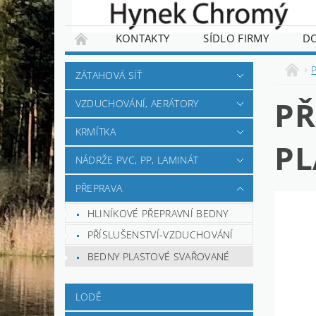
KONTAKTY
SÍDLO FIRMY
D
ZÁTAHOVÁ SÍŤ
PŘ
VZDUCHOVÁNÍ, AERÁTORY
KRMÍTKA
PL
NÁDRŽE PVC, PP, LAMINÁT
PŘEPRAVA
HLINÍKOVÉ PŘEPRAVNÍ BEDNY
PŘÍSLUŠENSTVÍ-VZDUCHOVÁNÍ
BEDNY PLASTOVÉ SVAŘOVANÉ
LODĚ