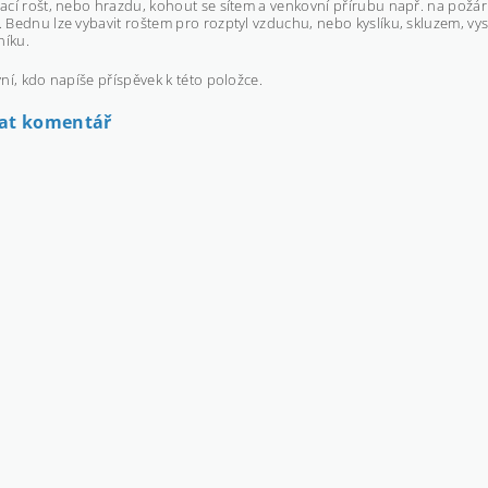
cí rošt, nebo hrazdu, kohout se sítem a venkovní přírubu např. na požá
Bednu lze vybavit roštem pro rozptyl vzduchu, nebo kyslíku, skluzem, vy
níku.
ní, kdo napíše příspěvek k této položce.
dat komentář