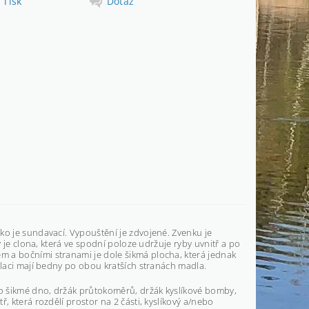
Tisk
Dotaz
ko je sundavací. Vypouštění je zdvojené. Zvenku je
y je clona, která ve spodní poloze udržuje ryby uvnitř a po
m a bočními stranami je dole šikmá plocha, která jednak
ulaci mají bedny po obou kratších stranách madla.
o šikmé dno, držák průtokoměrů, držák kyslíkové bomby,
, která rozdělí prostor na 2 části, kyslíkový a/nebo