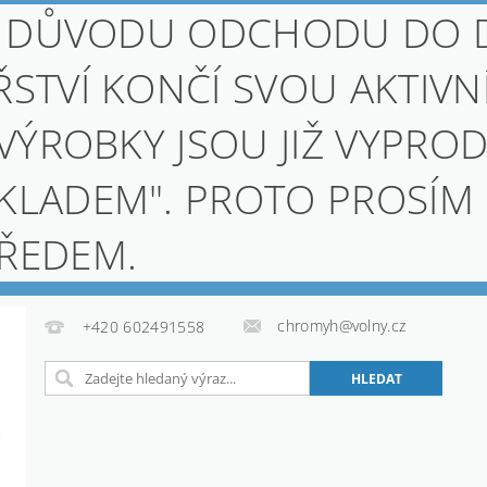
, Z DŮVODU ODCHODU DO
STVÍ KONČÍ SVOU AKTIVN
 VÝROBKY JSOU JIŽ VYPROD
KLADEM". PROTO PROSÍM
PŘEDEM.
chromyh@volny.cz
+420 602491558