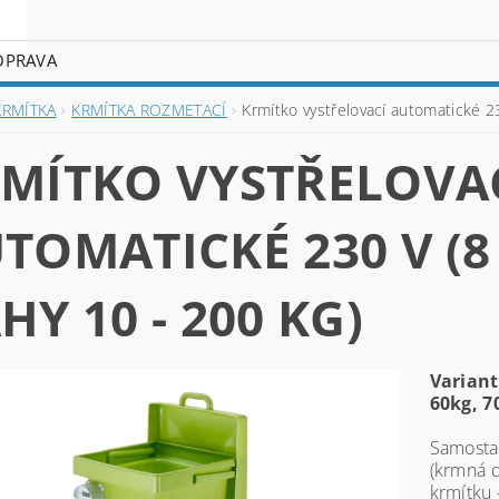
OPRAVA
KRMÍTKA
KRMÍTKA ROZMETACÍ
Krmítko vystřelovací automatické 2
MÍTKO VYSTŘELOVA
TOMATICKÉ 230 V (
HY 10 - 200 KG)
Variant
60kg, 7
Samostat
(krmná d
krmítku 