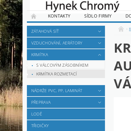
KONTAKTY
SÍDLO FIRMY
D
ZÁTAHOVÁ SÍŤ
KR
VZDUCHOVÁNÍ, AERÁTORY
KRMÍTKA
AU
S VÁLCOVÝM ZÁSOBNÍKEM
KRMÍTKA ROZMETACÍ
VÁ
NÁDRŽE PVC, PP, LAMINÁT
PŘEPRAVA
LODĚ
TŘIDIČKY