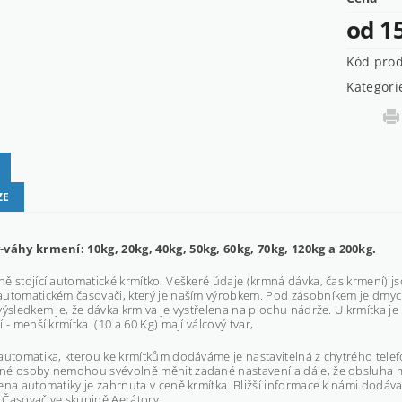
od 1
Kód pro
Kategori
ZE
-váhy krmení: 10kg, 20kg, 40kg, 50kg, 60kg, 70kg, 120kg a 200kg.
ě stojící automatické krmítko. Veškeré údaje (krmná dávka, čas krmení) js
utomatickém časovači, který je naším výrobkem. Pod zásobníkem je dmyc
výsledkem je, že dávka krmiva je vystřelena na plochu nádrže. U krmítka j
í - menší krmítka (10 a 60 Kg) mají válcový tvar,
automatika, kterou ke krmítkům dodáváme je nastavitelná z chytrého telefo
né osoby nemohou svévolně měnit zadané nastavení a dále, že obsluha m
ena automatiky je zahrnuta v ceně krmítka. Bližší informace k námi dodá
Časovač ve skupině Aerátory.