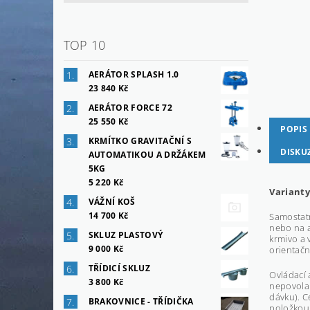
TOP 10
AERÁTOR SPLASH 1.0
23 840 Kč
AERÁTOR FORCE 72
25 550 Kč
POPIS
KRMÍTKO GRAVITAČNÍ S
DISKU
AUTOMATIKOU A DRŽÁKEM
5KG
5 220 Kč
Varianty
VÁŽNÍ KOŠ
14 700 Kč
Samostatn
nebo na a
SKLUZ PLASTOVÝ
krmivo a 
9 000 Kč
orientačn
TŘÍDICÍ SKLUZ
Ovládací 
3 800 Kč
nepovola
dávku). C
BRAKOVNICE - TŘÍDIČKA
položkou 