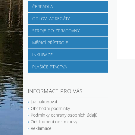
ČERPADLA
ODLOV, AGREGÁTY
STROJE DO ZPRACOVNY
MĚŘICÍ PŘÍSTROJE
INKUBACE
PLAŠIČE PTACTVA
INFORMACE PRO VÁS
Jak nakupovat
Obchodní podmínky
Podmínky ochrany osobních údajů
Odstoupení od smlouvy
Reklamace