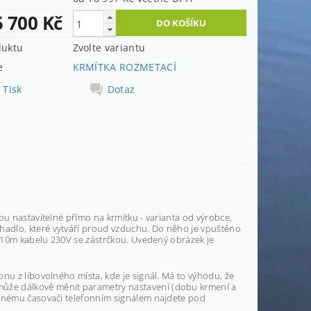
5 700 Kč
duktu
Zvolte variantu
e
KRMÍTKA ROZMETACÍ
Tisk
Dotaz
ou nastavitelné přímo na krmítku - varianta od výrobce,
hadlo, které vytváří proud vzduchu. Do něho je vpuštěno
e 10m kabelu 230V se zástrčkou. Uvedený obrázek je
nu z libovolného místa, kde je signál. Má to výhodu, že
ůže dálkově měnit parametry nastavení (dobu krmení a
vanému časovači telefonním signálem najdete pod