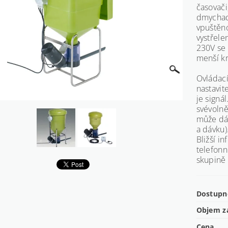
časovači
dmychadl
vpuštěno
vystřele
230V se 
menší kr
Ovládac
nastavit
je signá
svévolně
může dá
a dávku)
Bližší 
telefon
skupině 
Dostupn
Objem z
Cena