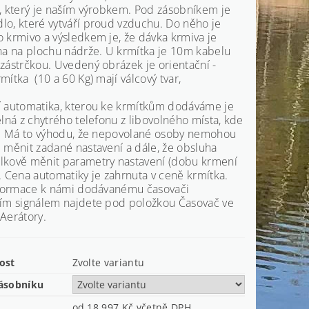
, který je naším výrobkem. Pod zásobníkem je
o, které vytváří proud vzduchu. Do něho je
 krmivo a výsledkem je, že dávka krmiva je
na na plochu nádrže. U krmítka je 10m kabelu
zástrčkou. Uvedený obrázek je orientační -
mítka (10 a 60 Kg) mají válcový tvar,
í automatika, kterou ke krmítkům dodáváme je
elná z chytrého telefonu z libovolného místa, kde
l. Má to výhodu, že nepovolané osoby nemohou
 měnit zadané nastavení a dále, že obsluha
lkově měnit parametry nastavení (dobu krmení
. Cena automatiky je zahrnuta v ceně krmítka.
informace k námi dodávanému časovači
ním signálem najdete pod položkou Časovač ve
Aerátory.
ost
Zvolte variantu
ásobníku
od 18 997 Kč
včetně DPH