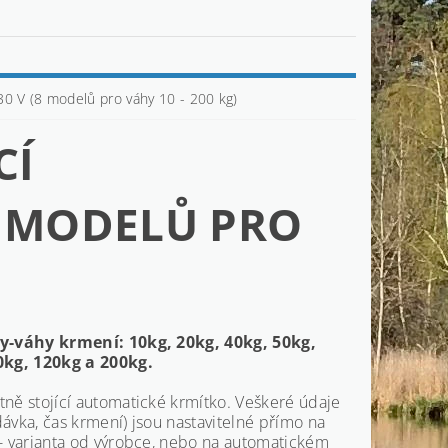
30 V (8 modelů pro váhy 10 - 200 kg)
CÍ
8 MODELŮ PRO
y-váhy krmení: 10kg, 20kg, 40kg, 50kg,
0kg, 120kg a 200kg.
ně stojící automatické krmítko. Veškeré údaje
ávka, čas krmení) jsou nastavitelné přímo na
- varianta od výrobce, nebo na automatickém