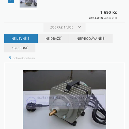
3.
1 690 Kč
2 044,90 Kč
včetně DPH
ZOBRAZIT VÍCE
NEJLEVNĚJŠÍ
NEJDRAŽŠÍ
NEJPRODÁVANĚJŠÍ
ABECEDNĚ
9
položek celkem