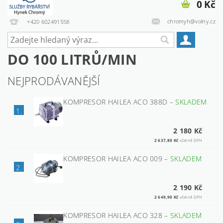
0 Kč
chromyh@volny.cz
+420 602491558
DO 100 LITRŮ/MIN
NEJPRODÁVANĚJŠÍ
KOMPRESOR HAILEA ACO 388D
–
SKLADEM
1.
2 180 Kč
2 637,80 Kč
včetně DPH
KOMPRESOR HAILEA ACO 009
–
SKLADEM
2.
2 190 Kč
2 649,90 Kč
včetně DPH
KOMPRESOR HAILEA ACO 328
–
SKLADEM